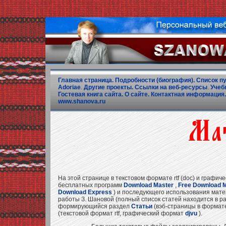
Главная страница.
Подробности (биография).
Список п
Adoriae
.
Другие проекты.
Ссылки на веб-ресурсы
.
Учеб
Гостевая книга сайта.
О сайте.
Контактная информация.
www.shanova.ru
На этой странице в текстовом формате rtf (doc) и графи
бесплатных программ
Download Master
,
Free Download 
Download Express
) и последующего использования матер
работы З. Шановой (полный список статей находится в 
формирующийся раздел
Статьи
(вэб-страницы в формат
(текстовой формат rtf, графический формат
djvu
).