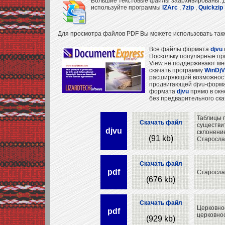
Большие текстовые файлы заархивированы. Дл
используйте программы
IZArc
,
7zip
,
Quickzip
Для просмотра файлов PDF Вы можете использовать та
Все файлы формата
djvu
Поскольку популярные пр
View не поддерживают м
скачать программу
WinDjV
расширяющий возможности б
продвигающей djvu-форма
формата
djvu
прямо в окне
без предварительного ска
Таблицы 
Скачать файл
существи
djvu
склонение
(91 kb)
Старослав
Скачать файл
pdf
Старослав
(676 kb)
Скачать файл
Церковно
pdf
церковно
(929 kb)