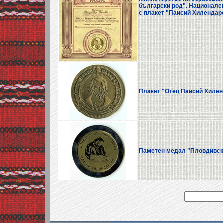
български род". Национален
с плакет "Паисий Хилендарс
Плакет "Отец Паисий Хилен
Паметен медал "Пловдивск