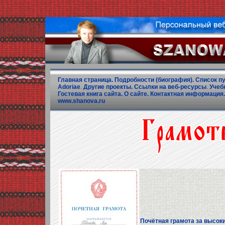
Главная страница.
Подробности (биография).
Список п
Adoriae
.
Другие проекты.
Ссылки на веб-ресурсы
.
Учеб
Гостевая книга сайта.
О сайте.
Контактная информация.
www.shanova.ru
Почётная грамота за высоки