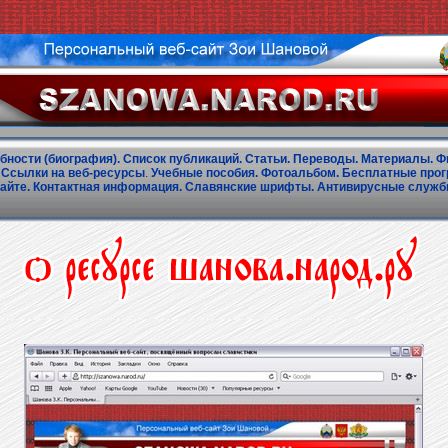
бности (биография).
Список публикаций.
Статьи.
Переводы.
Материалы.
Ф
Ссылки на веб-ресурсы
.
Учебные пособия.
Фотоальбом.
Бесплатные прог
айте.
Контактная информация.
Славянские шрифты.
Антивирусные служ