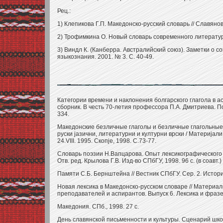
Рец.:
1) Клепикова Г.П. Македонско-русский словарь // Славяно
2) Трофимкина О. Новый словарь современного литературн
3) Виндл К. (Канберра. Австралийский союз). Заметки о 
языкознания. 2001. № 3. С. 40-49.
Категории времени и наклонения болгарского глагола в а
сборник. В честь 70-летия профессора П.А. Дмитриева. По
334.
Македонские безличные глаголы и безличные глагольные 
руски jазични, литературни и културни врски / Материjал
24.VIII. 1995. Скопjе, 1998. С.73-77.
Словарь поэзии Н.Вапцарова. Опыт лексикографического 
Отв. ред. Крылова Г.В. Изд-во СПбГУ, 1998. 96 с. (в соавт.)
Памяти С.Б. Бернштейна // Вестник СПбГУ. Сер. 2. Истор
Новая лексика в Македонско-русском словаре // Материа
преподавателей и аспирантов. Выпуск 6. Лексика и фразе
Македония. СПб., 1998. 27 с.
День славянской письменности и культуры. Сценарий школь