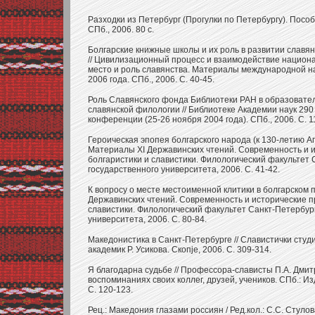
Разходки из Петербург (Прогулки по Петербургу). Пособ
СПб., 2006. 80 с.
Болгарские книжные школы и их роль в развитии славя
// Цивилизационный процесс и взаимодействие национа
место и роль славянства. Материалы международной н
2006 года. СПб., 2006. С. 40-45.
Роль Славянского фонда Библиотеки РАН в образовате
славянской филологии // Библиотеке Академии наук 29
конференции (25-26 ноября 2004 года). СПб., 2006. С. 1
Героическая эпопея болгарского народа (к 130-летию Ап
Материалы XI Державинских чтений. Современность и 
болгаристики и славистики. Филологический факультет 
государственного университета, 2006. С. 41-42.
К вопросу о месте местоименной клитики в болгарском 
Державинских чтений. Современность и исторические п
славистики. Филологический факультет Санкт-Петербург
университета, 2006. С. 80-84.
Македонистика в Санкт-Петербурге // Славистички студи
академик Р. Усикова. Скопjе, 2006. С. 309-314.
Я благодарна судьбе // Профессора-слависты П.А. Дмит
воспоминаниях своих коллег, друзей, учеников. СПб.: Изд
С. 120-123.
Рец.: Македония глазами россиян / Ред.кол.: С.С. Стулова 