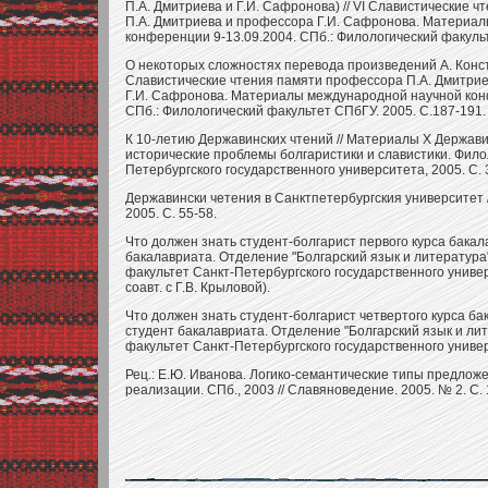
П.А. Дмитриева и Г.И. Сафронова) // VI Славистические 
П.А. Дмитриева и профессора Г.И. Сафронова. Материа
конференции 9-13.09.2004. СПб.: Филологический факульт
О некоторых сложностях перевода произведений А. Конста
Славистические чтения памяти профессора П.А. Дмитри
Г.И. Сафронова. Материалы международной научной кон
СПб.: Филологический факультет СПбГУ. 2005. С.187-191.
К 10-летию Державинских чтений // Материалы X Держави
исторические проблемы болгаристики и славистики. Фило
Петербургского государственного университета, 2005. С. 
Державински четения в Санктпетербургския университет /
2005. С. 55-58.
Что должен знать студент-болгарист первого курса бакал
бакалавриата. Отделение "Болгарский язык и литература
факультет Санкт-Петербургского государственного универс
соавт. с Г.В. Крыловой).
Что должен знать студент-болгарист четвертого курса ба
студент бакалавриата. Отделение "Болгарский язык и ли
факультет Санкт-Петербургского государственного универс
Рец.: Е.Ю. Иванова. Логико-семантические типы предлож
реализации. СПб., 2003 // Славяноведение. 2005. № 2. С. 