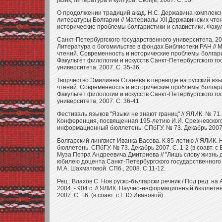
jазик, литература и култура. Скопjе, 2007. С. 53.
О продолжении традиций акад. Н.С. Державина комплексн
литературы Болгарии // Материалы XII Державинских чте
исторические проблемы болгаристики и славистики. Факул
Санкт-Петербургского государственного университета, 200
Литература о богомильстве в фондах Библиотеки РАН // 
чтений. Современность и исторические проблемы болгари
Факультет филологии и искусств Санкт-Петербургского го
университета, 2007. С. 35-36.
Творчество Эмилияна Станева в переводе на русский язы
чтений. Современность и исторические проблемы болгари
Факультет филологии и искусств Санкт-Петербургского го
университета, 2007. С. 36-41.
Фестиваль языков "Языки не знают границ" // ЯЛИК. № 71. 
Конференция, посвященная 195-летию И.И. Срезневского 
информационный бюллетень. СПбГУ. № 73. Декабрь 2007. 
Болгарский лингвист Иванка Васева. К 85-летию // ЯЛИК
бюллетень. СПбГУ. № 73. Декабрь 2007. С. 1-2 (в cоавт. с 
Муза Петра Андреевича Дмитриева // "Лишь слову жизнь 
юбилею доцента Санкт-Петербургского государственного
М.А. Шахматовой. СПб., 2008. С.11-12.
Рец.: Влахов С. Нов руско-български речник / Под ред. на
2004. - 904 с. // ЯЛИК. Научно-информационный бюллете
2007. С. 16. (в соавт. с Е.Ю.Ивановой).