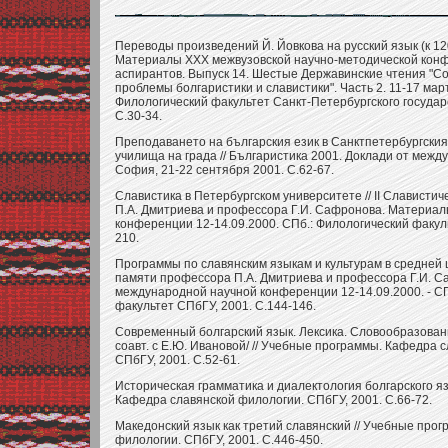
Переводы произведений Й. Йовкова на русский язык (к 12
Материалы ХХХ межвузовской научно-методической кон
аспирантов. Выпуск 14. Шестые Державинские чтения "С
проблемы болгаристики и славистики". Часть 2. 11-17 март
Филологический факультет Санкт-Петербургского государ
С.30-34.
Преподаването на българския език в Санктпетербургския
училища на града // Българистика 2001. Доклади от меж
София, 21-22 сентября 2001. С.62-67.
Славистика в Петербургском университете // II Слависти
П.А. Дмитриева и профессора Г.И. Сафронова. Материа
конференции 12-14.09.2000. СПб.: Филологический факуль
210.
Программы по славянским языкам и культурам в средней ш
памяти профессора П.А. Дмитриева и профессора Г.И. 
международной научной конференции 12-14.09.2000. - СП
факультет СПбГУ, 2001. С.144-146.
Современный болгарский язык. Лексика. Словообразован
соавт. с Е.Ю. Ивановой/ // Учебные программы. Кафедра 
СПбГУ, 2001. С.52-61.
Историческая грамматика и диалектология болгарского я
Кафедра славянской филологии. СПбГУ, 2001. С.66-72.
Македонский язык как третий славянский // Учебные про
филологии. СПбГУ, 2001. С.446-450.