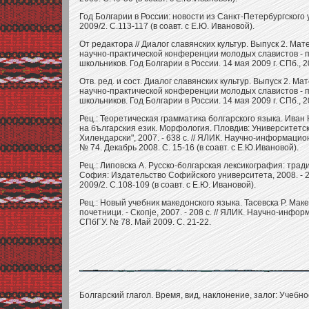
Год Болгарии в России: новости из Санкт-Петербургского ун
2009/2. С.113-117 (в соавт. с Е.Ю. Ивановой).
От редактора // Диалог славянских культур. Выпуск 2. Ма
научно-практической конференции молодых славистов - 
школьников. Год Болгарии в России. 14 мая 2009 г. СПб., 2
Отв. ред. и сост. Диалог славянских культур. Выпуск 2. М
научно-практической конференции молодых славистов - 
школьников. Год Болгарии в России. 14 мая 2009 г. СПб., 20
Рец.: Теоретическая грамматика болгарского языка. Иван
на българския език. Морфология. Пловдив: Университетс
Хилендарски", 2007. - 638 с. // ЯЛИК. Научно-информаци
№ 74. Декабрь 2008. С. 15-16 (в соавт. с Е.Ю.Ивановой).
Рец.: Липовска А. Русско-болгарская лексикография: трад
София: Издательство Софийского университета, 2008. - 216 
2009/2. С.108-109 (в соавт. с Е.Ю. Ивановой).
Рец.: Новый учебник македонского языка. Тасевска Р. Маке
почетници. - Скопје, 2007. - 208 с. // ЯЛИК. Научно-инф
СПбГУ. № 78. Май 2009. С. 21-22.
Болгарский глагол. Время, вид, наклонение, залог: Учебно