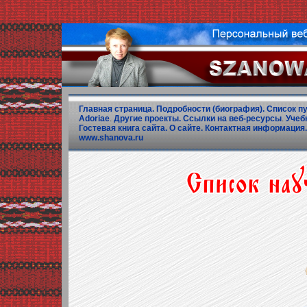
Главная страница.
Подробности (биография).
Список п
Adoriae
.
Другие проекты.
Ссылки на веб-ресурсы
.
Учеб
Гостевая книга сайта.
О сайте.
Контактная информация.
www.shanova.ru