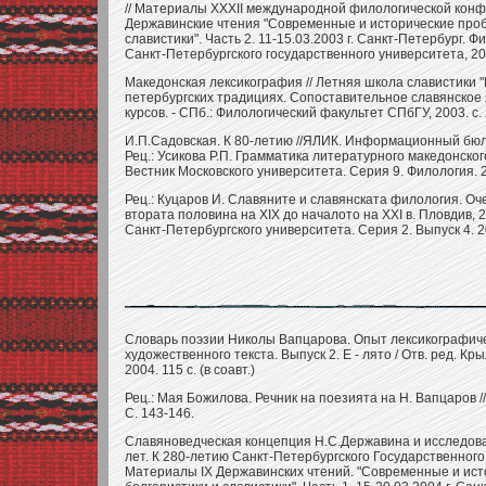
// Материалы XXXII международной филологической конфер
Державинские чтения "Современные и исторические про
славистики". Часть 2. 11-15.03.2003 г. Санкт-Петербург. 
Санкт-Петербургского государственного университета, 200
Македонская лексикография // Летняя школа славистики "
петербургских традициях. Сопоставительное славянское
курсов. - СПб.: Филологический факультет СПбГУ, 2003. с.
И.П.Садовская. К 80-летию //ЯЛИК. Информационный бюлл
Рец.: Усикова Р.П. Грамматика литературного македонского я
Вестник Московского университета. Серия 9. Филология. 20
Рец.: Куцаров И. Славяните и славянската филология. Оч
втората половина на ХIХ до началото на ХХI в. Пловдив, 20
Санкт-Петербургского университета. Серия 2. Выпуск 4. 2
Словарь поэзии Николы Вапцарова. Опыт лексикографиче
художественного текста. Выпуск 2. Е - лято / Отв. ред. Кр
2004. 115 с. (в соавт.)
Рец.: Мая Божилова. Речник на поезията на Н. Вапцаров //
С. 143-146.
Славяноведческая концепция Н.С.Державина и исследов
лет. К 280-летию Санкт-Петербургского Государственного 
Материалы IX Державинских чтений. "Современные и ис