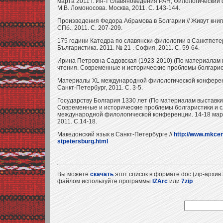
марта 2011 г. Ин-т славяноведения РАН, Филологический 
М.В. Ломоносова. Москва, 2011. С. 143-144.
Произведения Федора Абрамова в Болгарии // Живут книги
СПб., 2011. С. 207-209.
175 години Катедра по славянски филологии в Санктпетер
Българистика. 2011. № 21 . София, 2011. С. 59-64.
Ирина Петровна Садовская (1923-2010) (По материалам в
чтения. Современные и исторические проблемы болгарист
Материалы XL международной филологической конференци
Санкт-Петербург, 2011. С. 3-5.
Государству Болгария 1330 лет (По материалам выставки)
Современные и исторические проблемы болгаристики и 
международной филологической конференции. 14-18 марта
2011. С.14-18.
Македонский язык в Санкт-Петербурге //
http://www.mkcen
stpetersburg.html
Вы можете
скачать
этот список в формате doc (zip-архив 
файлом используйте программы
IZArc
или
7zip