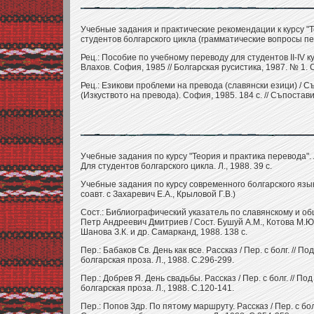
Учебные задания и практические рекомендации к курсу "Т
студентов болгарского цикла (грамматические вопросы пере
Рец.: Пособие по учебному переводу для студентов II-IV к
Влахов. София, 1985 // Болгарская русистика, 1987. № 1. 
Рец.: Езикови проблеми на превода (славянски езици) / С
(Изкуството на превода). София, 1985. 184 с. // Съпостав
Учебные задания по курсу "Теория и практика перевода".
Для студентов болгарского цикла. Л., 1988. 39 с.
Учебные задания по курсу современного болгарского языка 
соавт. с Захаревич Е.А., Крыловой Г.В.)
Сост.: Библиографический указатель по славянскому и 
Петр Андреевич Дмитриев / Сост. Бушуй А.М., Котова М.Ю.
Шанова З.К. и др. Самарканд, 1988. 138 с.
Пер.: Бабаков Св. День как все. Рассказ / Пер. с болг. //
болгарская проза. Л., 1988. С.296-299.
Пер.: Добрев Я. День свадьбы. Рассказ / Пер. с болг. // 
болгарская проза. Л., 1988. С.120-141.
Пер.: Попов Здр. По пятому маршруту. Рассказ / Пер. с бол