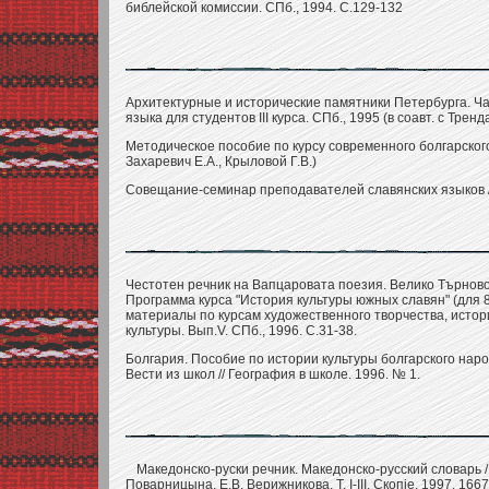
библейской комиссии. СПб., 1994. С.129-132
Архитектурные и исторические памятники Петербурга. Час
языка для студентов III курса. СПб., 1995 (в соавт. с Тре
Методическое пособие по курсу современного болгарского я
Захаревич Е.А., Крыловой Г.В.)
Совещание-семинар преподавателей славянских языков // В
Честотен речник на Вапцаровата поезия. Велико Търново. 1
Программа курса "История культуры южных славян" (для 8
материалы по курсам художественного творчества, истор
культуры. Вып.V. СПб., 1996. С.31-38.
Болгария. Пособие по истории культуры болгарского народ
Вести из школ // География в школе. 1996. № 1.
Македонско-руски речник. Македонско-русский словарь / Ре
Поварницына, Е.В. Верижникова. Т. I-III. Скопjе, 1997. 1667