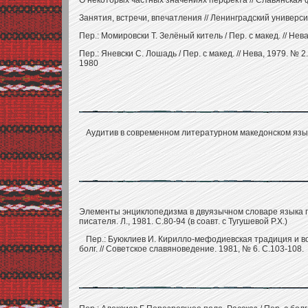
О некоторых частных значениях перфекта // Славянская фил
Занятия, встречи, впечатления // Ленинградский университ
Пер.: Момировски Т. Зелёный китель / Пер. с макед. // Нев
Пер.: Яневски С. Лошадь / Пер. с макед. // Нева, 1979. № 2.
1980
Аудитив в современном литературном македонском языке.
Элементы энциклопедизма в двуязычном словаре языка п
писателя. Л., 1981. С.80-94 (в соавт. с Тугушевой Р.Х.)
Пер.: Буюклиев И. Кирилло-мефодиевская традиция и в
болг. // Советское славяноведение. 1981, № 6. С.103-108.