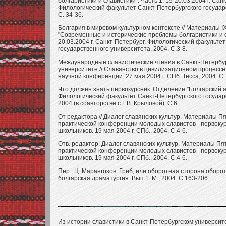
болгаристики и славистики". Часть 1. 15-20.03.2004 г. Сан
Филологический факультет Санкт-Петербургского государ
С. 34-36.
Болгария в мировом культурном контексте // Материалы I
"Современные и исторические проблемы болгаристики и сл
20.03.2004 г. Санкт-Петербург. Филологический факульте
государственного университета, 2004. С.3-8.
Международные славистические чтения в Санкт-Петербу
университете // Славянство в цивилизационном процес
научной конференции. 27 мая 2004 г. СПб.:Тесса, 2004. С.
Что должен знать первокурсник. Отделение "Болгарский я
Филологический факультет Санкт-Петербургского государ
2004 (в соавторстве с Г.В. Крыловой). С.6.
От редактора // Диалог славянских культур. Материалы П
практической конференции молодых славистов - первоку
школьников. 19 мая 2004 г. СПб., 2004. С.4-6.
Отв. редактор. Диалог славянских культур. Материалы Пя
практической конференции молодых славистов - первоку
школьников. 19 мая 2004 г. СПб., 2004. С.4-6.
Пер.: Ц. Марангозов. Гриб, или оборотная сторона оборотн
болгарская драматургия. Вып.1. М., 2004. С.163-206.
Из истории славистики в Санкт-Петербургском универси