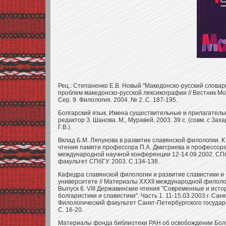
Рец.: Степаненко Е.В. Новый "Македонско-русский словарь
проблем македонско-русской лексикографии // Вестник Мо
Сер. 9. Филология. 2004. № 2. С. 187-195.
Болгарский язык. Имена существительные и прилагательн
редактор З. Шанова. М., Муравей, 2003. 39 с. (совм. с Зах
Г.В.).
Вклад Б.М. Ляпунова в развитие славянской филологии. К 
чтения памяти профессора П.А. Дмитриева и профессор
международной научной конференции 12-14.09.2002. СПб
факультет СПбГУ. 2003. С.134-138.
Кафедра славянской филологии и развитие славистики и 
университете // Материалы XXXII международной филоло
Выпуск 6. VIII Державинские чтения "Современные и ист
болгаристики и славистики". Часть 1. 11-15.03.2003 г. Сан
Филологический факультет Санкт-Петербургского государ
С. 16-20.
Материалы фонда библиотеки РАН об освобождении Болг