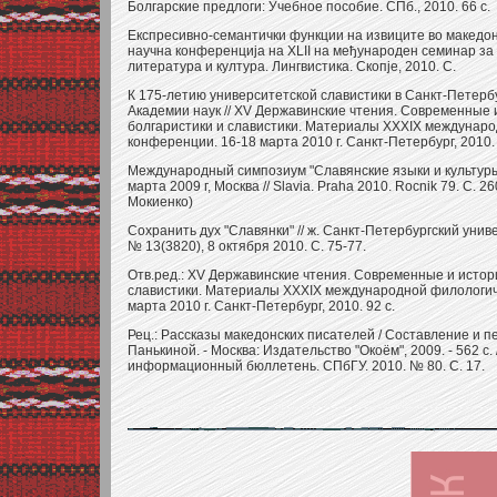
Болгарские предлоги: Учебное пособие. СПб., 2010. 66 с.
Експресивно-семантички функции на извиците во македонск
научна конференциjа на XLII на међународен семинар за 
литература и култура. Лингвистика. Скопjе, 2010. С.
К 175-летию университетской славистики в Санкт-Петербу
Академии наук // XV Державинские чтения. Современные
болгаристики и славистики. Материалы XXXIX междунар
конференции. 16-18 марта 2010 г. Санкт-Петербург, 2010.
Международный симпозиум "Славянские языки и культуры
марта 2009 г, Москва // Slavia. Praha 2010. Rocnik 79. С. 26
Мокиенко)
Сохранить дух "Славянки" // ж. Санкт-Петербургский унив
№ 13(3820), 8 октября 2010. С. 75-77.
Отв.ред.: XV Державинские чтения. Современные и истор
славистики. Материалы XXXIX международной филологич
марта 2010 г. Санкт-Петербург, 2010. 92 с.
Рец.: Рассказы македонских писателей / Составление и п
Панькиной. - Москва: Издательство "Окоём", 2009. - 562 с.
информационный бюллетень. СПбГУ. 2010. № 80. С. 17.