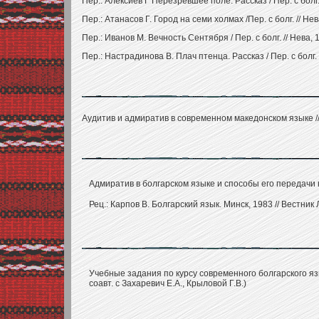
Пер.: Алексиев Г Перезревшее поле. Рассказ / Пер. с болг. 
Пер.: Атанасов Г. Город на семи холмах /Пер. с болг. // Не
Пер.: Иванов М. Вечность Сентября / Пер. с болг. // Нева, 
Пер.: Настрадинова В. Плач птенца. Рассказ / Пер. с болг. 
Аудитив и адмиратив в современном македонском языке // 
Адмиратив в болгарском языке и способы его передачи н
Рец.: Карпов В. Болгарский язык. Минск, 1983 // Вестник 
Учебные задания по курсу современного болгарского язы
соавт. с Захаревич Е.А., Крыловой Г.В.)