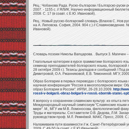
Рец.: Чобанова Рада. Руско-български / Българско-руски 
2007. - 1155 с. // ЯЛИК. Научно-информационный бюллет
2008. С. 17 (в соавт. с Е.Ю. Ивановой).
Рец.: Новый русско-болгарский словарь (Влахов С. Нов рус
на А. Липовска. София, 2004. 904 с.) // Славяноведение. № 
Ивановой).
Словарь поэзии Николы Вапцарова. . Выпуск 3. Магичен – пл
Глагольные категории в курсе грамматики болгарского яз
семинар преподавателей болгарского языка, болгарской л
28 октября 2009 г.). Тезисы докладов и сообщений / Под ре
Димитровой, О.А. Ржанниковой, Е.В. Тимониной. МГУ, 2009
Образ Болгарии в первых переводах с болгарского языка 
научная конференция "Россия в многополярном мире: Обр
образ Болгарии в России". ИРЛИ, 26-28.10.2009.
http://ww
rossii-v-bolgarii.-obraz-bolgarii-v-rossii.-sbornik-statei.-s
К вопросу о сохранении славянских культур: из опыта пете
Международный научный симпозиум "Славянские языки и
мире". М., МГУ им М.В. Ломоносова, филологический факул
Труды и материалы. Составители О.В. Дедова, Л.М. Заха
руководством проф. М.Л. Ремнёвой. МАКС Пресс, 2009. С.
Налаживаем пути взаимности // ж. Санкт-Петербургский у
2009. С.49-50 (в соавт. с Е.Ю.Ивановой).