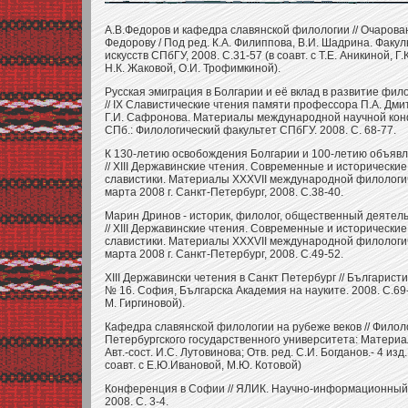
А.В.Федоров и кафедра славянской филологии // Очарован
Федорову / Под ред. К.А. Филиппова, В.И. Шадрина. Факу
искусств СПбГУ, 2008. С.31-57 (в соавт. с Т.Е. Аникиной, Г
Н.К. Жаковой, О.И. Трофимкиной).
Русская эмиграция в Болгарии и её вклад в развитие фил
// IX Славистические чтения памяти профессора П.А. Дм
Г.И. Сафронова. Материалы международной научной кон
СПб.: Филологический факультет СПбГУ. 2008. C. 68-77.
К 130-летию освобождения Болгарии и 100-летию объяв
// XIII Державинские чтения. Современные и исторически
славистики. Материалы XXXVII международной филологи
марта 2008 г. Санкт-Петербург, 2008. С.38-40.
Марин Дринов - историк, филолог, общественный деятель
// XIII Державинские чтения. Современные и исторически
славистики. Материалы XXXVII международной филологи
марта 2008 г. Санкт-Петербург, 2008. С.49-52.
ХIII Державински четения в Санкт Петербург // Българи
№ 16. София, Българска Академия на науките. 2008. С.69-7
М. Гиргиновой).
Кафедра славянской филологии на рубеже веков // Филол
Петербургского государственного университета: Материал
Авт.-сост. И.С. Лутовинова; Отв. ред. С.И. Богданов.- 4 изд.
соавт. с Е.Ю.Ивановой, М.Ю. Котовой)
Конференция в Софии // ЯЛИК. Научно-информационный 
2008. С. 3-4.