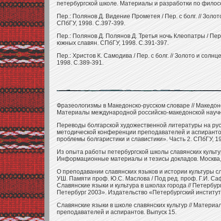
петербургской школе. Материалы и разработки по философ
Пер.: Полянов Д. Видение Прометея / Пер. с болг. // Зол
СПбГУ, 1998. С.397-399.
Пер.: Полянов Д. Полянов Д. Третья ночь Клеопатры / Пер.
южных славян. СПбГУ, 1998. С.391-397.
Пер.: Христов К. Самодива / Пер. с болг. // Золото и сол
1998. С.389-391.
Фразеологизмы в Македонско-русском словаре // Македонс
Материалы международной российско-македонской научной
Переводы болгарской художественной литературы на русск
методической конференции преподавателей и аспирантов
проблемы болгаристики и славистики». Часть 2. СПбГУ, 19
Из опыта работы петербургской школы славянских культу
Информационные материалы и тезисы докладов. Москва, 19
О преподавании славянских языков и истории культуры сл
УШ. Памяти проф. Ю.С. Маслова / Под ред. проф. Г.И. Саф
Славянские языки и культура в школах города // Петербу
Петербург 2003». Издательство «Петербургский институт 
Славянские языки в школе славянских культур // Матери
преподавателей и аспирантов. Выпуск 15.