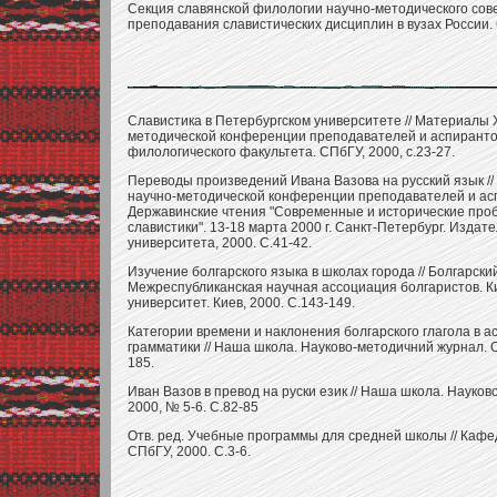
Секция славянской филологии научно-методического сов
преподавания славистических дисциплин в вузах России. 
Славистика в Петербургском университете // Материалы 
методической конференции преподавателей и аспирантов
филологического факультета. СПбГУ, 2000, с.23-27.
Переводы произведений Ивана Вазова на русский язык /
научно-методической конференции преподавателей и асп
Державинские чтения "Современные и исторические про
славистики". 13-18 марта 2000 г. Санкт-Петербург. Издат
университета, 2000. С.41-42.
Изучение болгарского языка в школах города // Болгарский
Межреспубликанская научная ассоциация болгаристов. К
университет. Киев, 2000. С.143-149.
Категории времени и наклонения болгарского глагола в 
грамматики // Наша школа. Науково-методичний журнал. О
185.
Иван Вазов в превод на руски език // Наша школа. Науко
2000, № 5-6. С.82-85
Отв. ред. Учебные программы для средней школы // Кафе
СПбГУ, 2000. С.3-6.