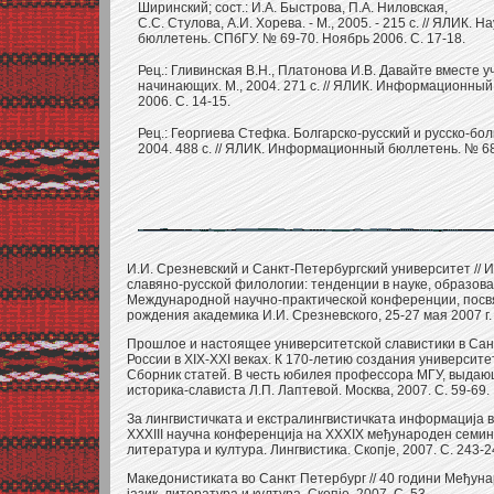
Ширинский; сост.: И.А. Быстрова, П.А. Ниловская,
С.С. Стулова, А.И. Хорева. - М., 2005. - 215 с. // ЯЛИК
бюллетень. СПбГУ. № 69-70. Ноябрь 2006. С. 17-18.
Рец.: Гливинская В.Н., Платонова И.В. Давайте вместе у
начинающих. М., 2004. 271 с. // ЯЛИК. Информационный
2006. С. 14-15.
Рец.: Георгиева Стефка. Болгарско-русский и русско-бо
2004. 488 с. // ЯЛИК. Информационный бюллетень. № 68.
И.И. Срезневский и Санкт-Петербургский университет // 
славяно-русской филологии: тенденции в науке, образов
Международной научно-практической конференции, посв
рождения академика И.И. Срезневского, 25-27 мая 2007 г. 
Прошлое и настоящее университетской славистики в Санк
России в XIX-XXI веках. К 170-летию создания университе
Сборник статей. В честь юбилея профессора МГУ, выдаю
историка-слависта Л.П. Лаптевой. Москва, 2007. С. 59-69.
За лингвистичката и екстралингвистичката информациjа в
XXXIII научна конференциjа на XXXIX међународен семина
литература и култура. Лингвистика. Скопjе, 2007. С. 243-2
Македонистиката во Санкт Петербург // 40 години Међун