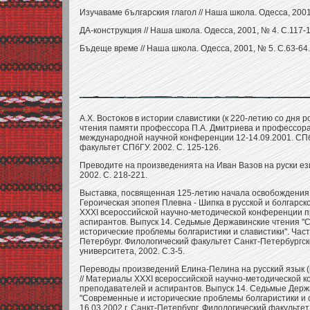
Изучаваме българския глагол // Наша школа. Одесса, 2001
ДА-конструкция // Наша школа. Одесса, 2001, № 4. С.117-1
Бъдеще време // Наша школа. Одесса, 2001, № 5. С.63-64.
А.Х. Востоков в истории славистики (к 220-летию со дня ро
чтения памяти профессора П.А. Дмитриева и профессор
международной научной конференции 12-14.09.2001. СПб
факультет СПбГУ. 2002. С. 125-126.
Преводите на произведенията на Иван Вазов на руски ези
2002. С. 218-221.
Выставка, посвященная 125-летию начала освобождения Б
Героическая эпопея Плевна - Шипка в русской и болгарск
XXXI всероссийской научно-методической конференции 
аспирантов. Выпуск 14. Седьмые Державинские чтения "
исторические проблемы болгаристики и славистики". Часть 
Петербург. Филологический факультет Санкт-Петербургск
университета, 2002. С.3-5.
Переводы произведений Елина-Пелина на русский язык (
// Материалы XXXI всероссийской научно-методической 
преподавателей и аспирантов. Выпуск 14. Седьмые Держ
"Современные и исторические проблемы болгаристики и сл
16.03.2002 г. Санкт-Петербург. Филологический факульте